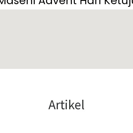
 Masehi Advent Hari Ket
Artikel