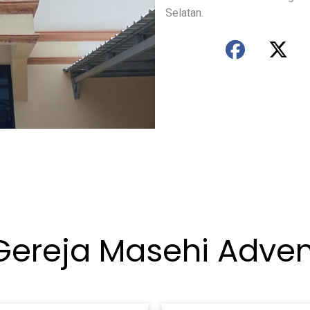
Selatan.
fab fa-faceb
fab 
 Gereja Masehi Adven