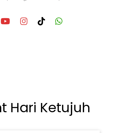
ook
fa-x-twitter
fab fa-youtube
fab fa-instagram
fab fa-tiktok
fab fa-whatsapp
t Hari Ketujuh