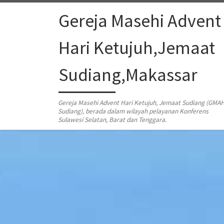
Skip to content
Gereja Masehi Advent
Hari Ketujuh,Jemaat
Sudiang,Makassar
Gereja Masehi Advent Hari Ketujuh, Jemaat Sudiang (GMA
Sudiang), berada dalam wilayah pelayanan Konferens
Sulawesi Selatan, Barat dan Tenggara.