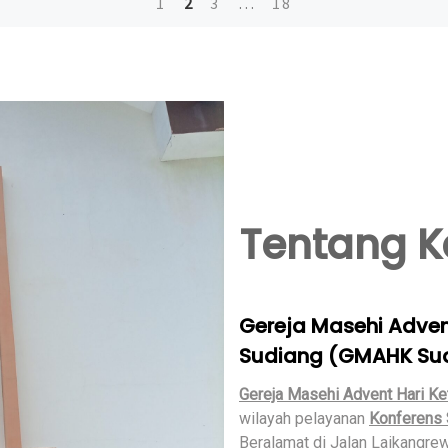
1
2
3
…
18
Tentang 
Gereja Masehi Adven
Sudiang (GMAHK Su
Gereja Masehi Advent Hari Ke
wilayah pelayanan
Konferens 
Beralamat di Jalan Laikangre