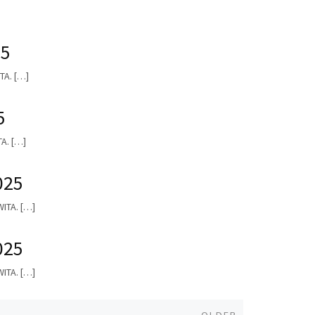
25
TA. […]
5
TA. […]
025
WITA. […]
025
WITA. […]
Older