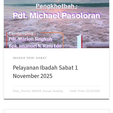
Pelayanan Ibadah Hari Sabat tanggal 1 November 2025, acara
dimulai pukul 08:30 WITA. #gmahksudiang #sabat
#gerejamasehiadventhariketujuh #jemaatsudiang
IBADAH HARI SABAT
Pelayanan Ibadah Sabat 1
November 2025
Oleh␣
Penulis GMAHK Jemaat Sudiang
Telah Terbit
31/10/2025