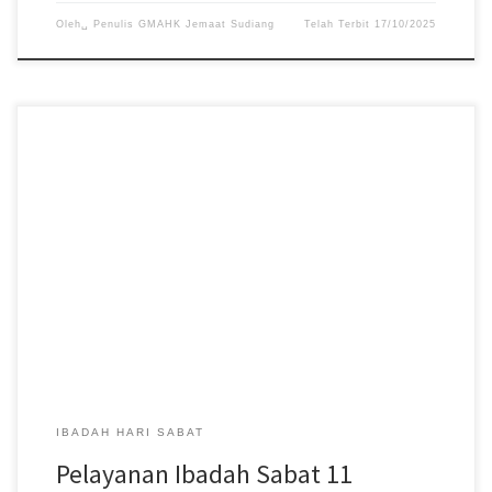
Oleh␣
Penulis GMAHK Jemaat Sudiang
Telah Terbit
17/10/2025
Pelayanan Ibadah Hari Sabat tanggal 11 Oktober 2025, acara
dimulai pukul 08:30 WITA. #gmahksudiang #sabat
#gerejamasehiadventhariketujuh #jemaatsudiang
IBADAH HARI SABAT
Pelayanan Ibadah Sabat 11