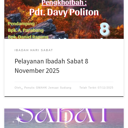
dimulai pukul 08:30 WITA. #gmahksudiang #sabat
#gerejamasehiadventhariketujuh #jemaatsudiang
IBADAH HARI SABAT
Pelayanan Ibadah Sabat 8
November 2025
Oleh␣
Penulis GMAHK Jemaat Sudiang
Telah Terbit
07/11/2025