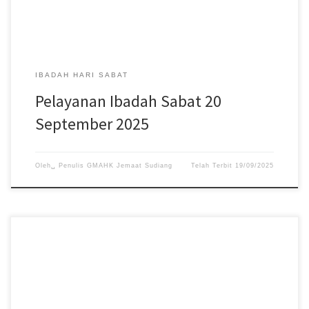
IBADAH HARI SABAT
Pelayanan Ibadah Sabat 20
September 2025
Oleh␣
Penulis GMAHK Jemaat Sudiang
Telah Terbit
19/09/2025
Pelayanan Ibadah Hari Sabat tanggal 13 September 2025, acara
dimulai pukul 08:30 WITA. #gmahksudiang #sabat