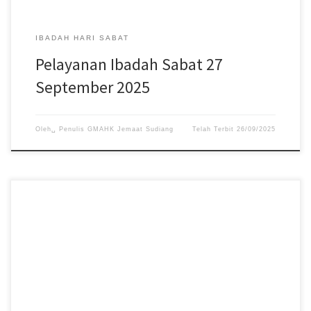
IBADAH HARI SABAT
Pelayanan Ibadah Sabat 27
September 2025
Oleh␣
Penulis GMAHK Jemaat Sudiang
Telah Terbit
26/09/2025
Pelayanan Ibadah Hari Sabat tanggal 20 September 2025, acara
dimulai pukul 08:30 WITA. #gmahksudiang #sabat
#gerejamasehiadventhariketujuh #jemaatsudiang