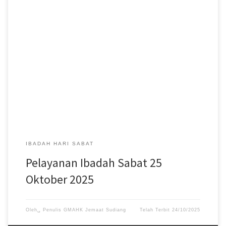
Pelayanan Ibadah Hari Sabat tanggal 25 Oktober 2025, acara
dimulai pukul 08:30 WITA. #gmahksudiang #sabat
#gerejamasehiadventhariketujuh #jemaatsudiang
IBADAH HARI SABAT
Pelayanan Ibadah Sabat 25
Oktober 2025
Oleh␣
Penulis GMAHK Jemaat Sudiang
Telah Terbit
24/10/2025