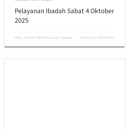
Pelayanan Ibadah Sabat 4 Oktober
2025
Oleh␣
Penulis GMAHK Jemaat Sudiang
Telah Terbit
03/10/2025
Pelayanan Ibadah Hari Sabat tanggal 27 September 2025, acara
dimulai pukul 08:30 WITA. #gmahksudiang #sabat
#gerejamasehiadventhariketujuh #jemaatsudiang