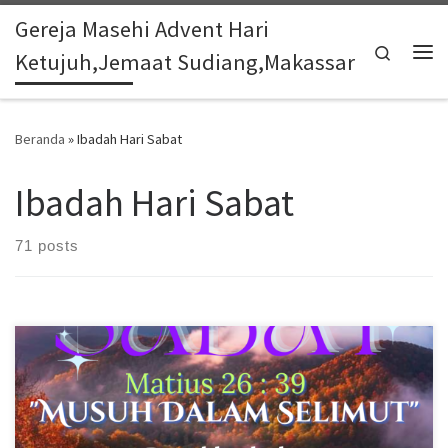
Gereja Masehi Advent Hari
Skip to content
Search
Ketujuh,Jemaat Sudiang,Makassar
Me
Beranda
»
Ibadah Hari Sabat
Ibadah Hari Sabat
71 posts
Pelayanan Ibadah Hari Sabat tanggal 8 November 2025, acara