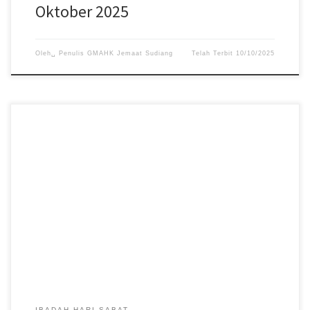
Oktober 2025
Oleh␣
Penulis GMAHK Jemaat Sudiang
Telah Terbit
10/10/2025
Pelayanan Ibadah Hari Sabat tanggal 4 oktober 2025, acara
dimulai pukul 08:30 WITA. #gmahksudiang #sabat
#gerejamasehiadventhariketujuh #jemaatsudiang
IBADAH HARI SABAT