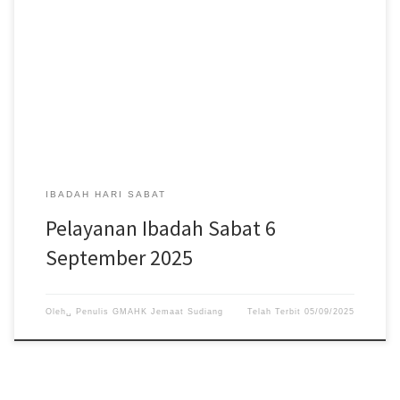
Pelayanan Ibadah Hari Sabat tanggal 6 September 2025, acara
dimulai pukul 08:30 WITA. #gmahksudiang #sabat
#gerejamasehiadventhariketujuh #jemaatsudiang
IBADAH HARI SABAT
Pelayanan Ibadah Sabat 6
September 2025
Oleh␣
Penulis GMAHK Jemaat Sudiang
Telah Terbit
05/09/2025