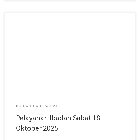
Pelayanan Ibadah Hari Sabat tanggal 18 Oktober 2025, acara
dimulai pukul 08:30 WITA. #gmahksudiang #sabat
#gerejamasehiadventhariketujuh #jemaatsudiang
IBADAH HARI SABAT
Pelayanan Ibadah Sabat 18
Oktober 2025