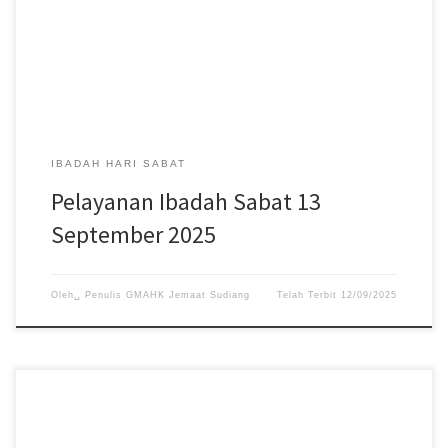
#gerejamasehiadventhariketujuh #jemaatsudiang
IBADAH HARI SABAT
Pelayanan Ibadah Sabat 13
September 2025
Oleh␣
Penulis GMAHK Jemaat Sudiang
Telah Terbit
12/09/2025