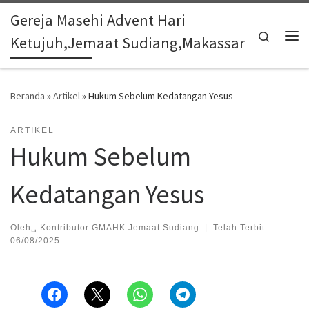
Gereja Masehi Advent Hari
Skip to content
Search
Ketujuh,Jemaat Sudiang,Makassar
Me
Beranda
»
Artikel
»
Hukum Sebelum Kedatangan Yesus
ARTIKEL
Hukum Sebelum
Kedatangan Yesus
Oleh␣
Kontributor GMAHK Jemaat Sudiang
|
Telah Terbit
06/08/2025