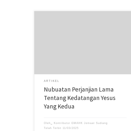
dan orang-orang yang mati terbunuh oleh TUHAN akan
banyak jumlahnya.
ARTIKEL
Nubuatan Perjanjian Lama
Tentang Kedatangan Yesus
Yang Kedua
Oleh␣
Kontributor GMAHK Jemaat Sudiang
Telah Terbit
11/03/2025