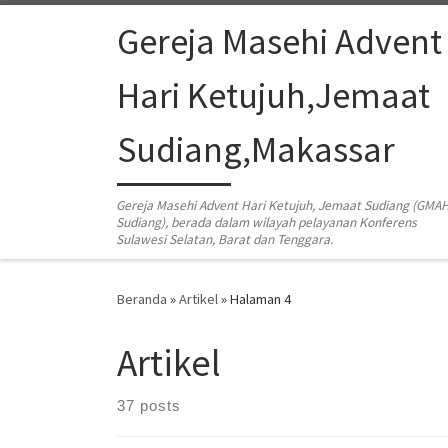
Skip to content
Gereja Masehi Advent
Hari Ketujuh,Jemaat
Sudiang,Makassar
Gereja Masehi Advent Hari Ketujuh, Jemaat Sudiang (GMA
Sudiang), berada dalam wilayah pelayanan Konferens
Sulawesi Selatan, Barat dan Tenggara.
Beranda
»
Artikel
»
Halaman 4
Artikel
37 posts