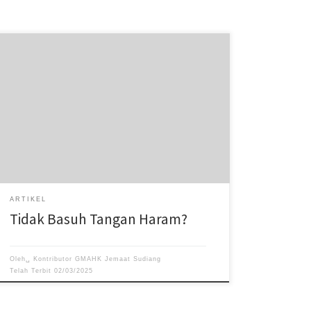
Tetapi apa yang keluar dari mulut berasal dari hati dan
itulah yang menajiskan orang. Karena dari hati timbul
segala pikiran jahat, pembunuhan, perzinahan,
percabulan, pencurian, sumpah palsu dan hujat. Itulah
yang menajiskan orang.
ARTIKEL
Tidak Basuh Tangan Haram?
Oleh␣
Kontributor GMAHK Jemaat Sudiang
Telah Terbit
02/03/2025