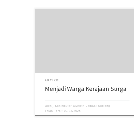
Jadi hari Sabat Tuhan lah, yakni hari sabtu yg masih
berlaku bagi umat Allah sampai di zaman perjanjian
baru, untuk memperingati hari perhentian Allah
ARTIKEL
Menjadi Warga Kerajaan Surga
Oleh␣
Kontributor GMAHK Jemaat Sudiang
Telah Terbit
02/03/2025