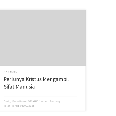
Untuk menjangkau dan menyelamatkan manusia
dimana mereka berada, termasuk orang yang paling
hina sekalipun
ARTIKEL
Perlunya Kristus Mengambil
Sifat Manusia
Oleh␣
Kontributor GMAHK Jemaat Sudiang
Telah Terbit
05/03/2025