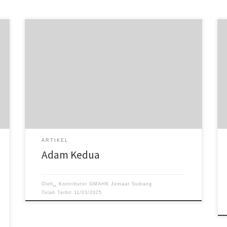
Lain dengan keadaan Yesus, ketika Ia mengambil sifat
manusia, dimana keadaan manusia telah merosot
akibat dosa selama 4,000 tahun.
ARTIKEL
Adam Kedua
Oleh␣
Kontributor GMAHK Jemaat Sudiang
Telah Terbit
11/03/2025