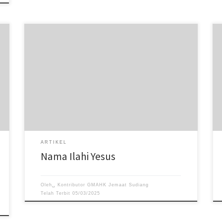
Ini adalah satu hal yang penting sebab namaNya
mengungkapkan sifat Ilahi-Nya.
ARTIKEL
Nama Ilahi Yesus
Oleh␣
Kontributor GMAHK Jemaat Sudiang
Telah Terbit
05/03/2025