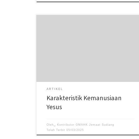
Kristus harus benar-benar manusia; ini adalah bagian
dari misi-Nya. Dituntut demikian rupa agar Dia memiliki
karakteristik utama dari sifat manusia
ARTIKEL
Karakteristik Kemanusiaan
Yesus
Oleh␣
Kontributor GMAHK Jemaat Sudiang
Telah Terbit
05/03/2025